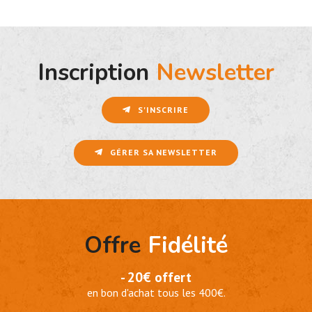
Inscription
Newsletter
S'INSCRIRE
GÉRER SA NEWSLETTER
Offre
Fidélité
- 20€ offert
en bon d'achat tous les 400€.