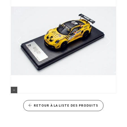
Porsche 911 type 992 GT+ SNIJERS /
THIERIE Rallye d'Ypres 2025 DMS
RETOUR À LA LISTE DES PRODUITS
Legend's 1/43