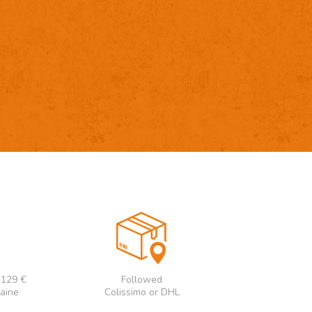
e 129 €
Followed
taine
Colissimo or DHL