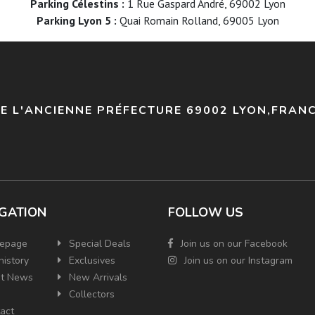
Parking Célestins :
1 Rue Gaspard André, 69002 Lyon
Parking Lyon 5 :
Quai Romain Rolland, 69005 Lyon
DE L'ANCIENNE PRÉFECTURE 69002 LYON,FRAN
GATION
FOLLOW US
epage
Special Deals
Join us on our Facebook
history
Exclusives
Join us on our Instagram
t News
New Arrivals
Collectors
act