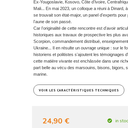
Ex-Yougoslavie, Kosovo, Côte d'Ivoire, Centrafriqu
Mali... En mai 2023, un colloque a réuni à Dinard, 
se trouvait son état-major, un panel d'experts pour 
l'aune de son passé.
Car l'originalité de cette rencontre est d'avoir artic
historiques aux travaux de prospective les plus av
Scorpion, commandement distribué, enseignements
Ukraine... Il en résulte un ouvrage unique : sur le 
historiens et politistes s'ajoutent les témoignages d
cette matière vivante est enchâssée dans une riche 
part belle au vécu des marsouins, bisons, bigors, 
marine.
VOIR LES CARACTÉRISTIQUES TECHNIQUES
24,90 €
in sto