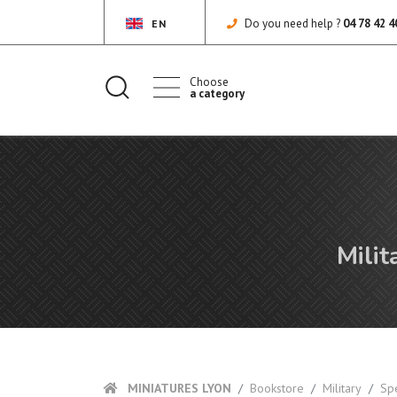
Do you need help ?
04 78 42 4
EN
Choose
a category
Milit
MINIATURES LYON
Bookstore
Military
Sp