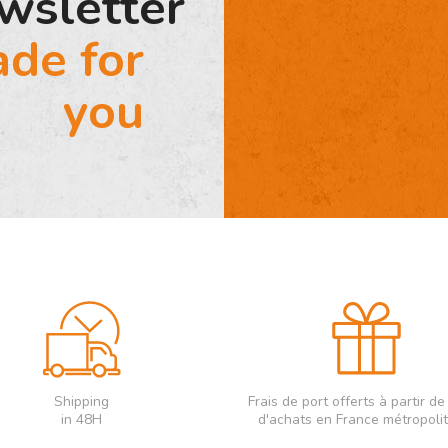
wsletter
de for
you
Shipping
Frais de port offerts à partir d
in 48H
d'achats en France métropoli