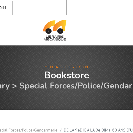
0 11
MINIATURES LYON
Bookstore
ary > Special Forces/Police/Genda
ecial Forces/Police/Gendarmerie
DE LA 9eDIC A LA 9e BIMa. 80 ANS D