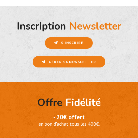
Inscription
Newsletter
S'INSCRIRE
GÉRER SA NEWSLETTER
Offre
Fidélité
- 20€ offert
en bon d'achat tous les 400€.