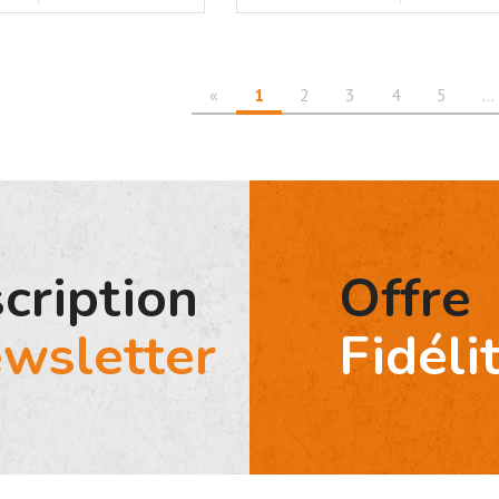
«
1
2
3
4
5
…
scription
Offre
wsletter
Fidéli