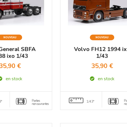
NOUVEAU
NOUVEAU
General SBFA
Volvo FH12 1994 i
88 ixo 1/43
1/43
35,90 €
35,90 €
en stock
en stock
Parties
Pa
3°
1/43°
non ouvrantes
no