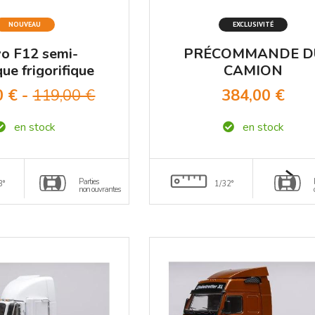
NOUVEAU
EXCLUSIVITÉ
vo F12 semi-
PRÉCOMMANDE D
ue frigorifique
CAMION
um ClassiXXs
SCHLUMBERGER C
0 € -
119,00 €
384,00 €
1/43
(INTERNATIONAL
HARVESTER)
en stock
en stock
MINIATURES LYO
1/32
Parties
3°
1/32°
non ouvrantes