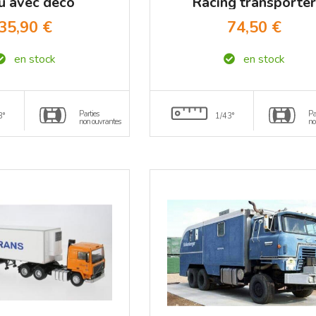
u avec déco
Racing transporte
orange IXO 1/43
bleu 1956 IXO 1/4
35,90 €
74,50 €
en stock
en stock
Parties
Pa
3°
1/43°
non ouvrantes
no