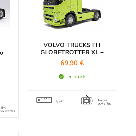
VOLVO TRUCKS FH
GLOBETROTTER XL –
xo
NEON GREEN – 2023
69,90 €
SOLIDO 1/24
en stock
Parties
1/24°
ouvrantes
rties
n ouvrantes