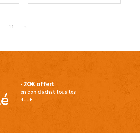
11
»
- 20€ offert
en bon d'achat tous les
té
400€.