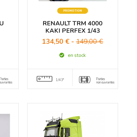
PROMOTION
U
RENAULT TRM 4000
KAKI PERFEX 1/43
SU
134,50 € -
149,00 €
en stock
N
Parties
Parties
1/43°
ouvrantes
non ouvrantes