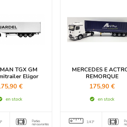
l MAN TGX GM
MERCEDES E ACTR
itrailer Eligor
REMORQUE
1/43
TAUTLINER
175,90 €
175,90 €
TRANSPORTS
ALTRANS AIR’PU
en stock
en stock
Eligor 1/43
Parties
Pa
3°
1/43°
non ouvrantes
no