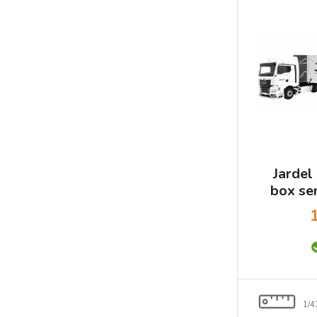
Jarde
box sem
1/4