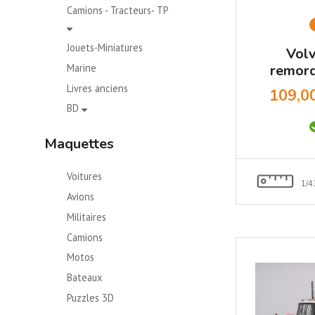
Camions - Tracteurs- TP
Jouets-Miniatures
Vol
remorq
Marine
Premi
Livres anciens
109,0
BD
Maquettes
Voitures
1/4
Avions
Militaires
Camions
Motos
Bateaux
Puzzles 3D