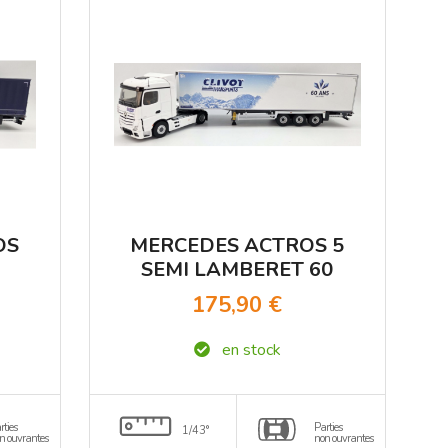
OS
MERCEDES ACTROS 5
SEMI LAMBERET 60
ANS CLIVOT
175,90 €
TRANSPORTS Eligor
R
1/43
en stock
rties
Parties
1/43°
n ouvrantes
non ouvrantes