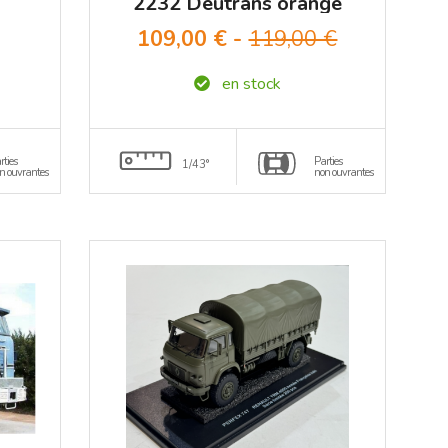
r
2232 Deutrans orange
3
Premium ClassiXXs
109,00 € -
119,00 €
1/43
en stock
rties
Parties
1/43°
n ouvrantes
non ouvrantes