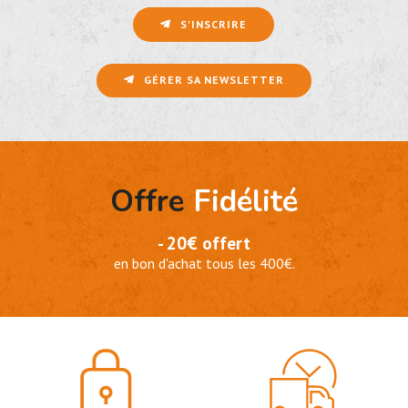
S'INSCRIRE
GÉRER SA NEWSLETTER
Offre
Fidélité
- 20€ offert
en bon d'achat tous les 400€.