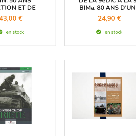
GN. 50 ANS
DE LA 9eDIC A LA 
CTION ET DE
BIMa. 80 ANS D'U
ITIONS. (DE
BRIGADE TOURN2
43,00 €
24,90 €
TAILLAC)
VERS L'AVENIR
en stock
en stock