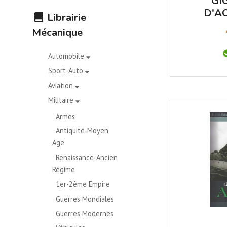
GI
D'A
Librairie
TRAD
Mécanique
Automobile
Sport-Auto
Aviation
Militaire
Armes
Antiquité-Moyen
Age
Renaissance-Ancien
Régime
1er-2ème Empire
Guerres Mondiales
Guerres Modernes