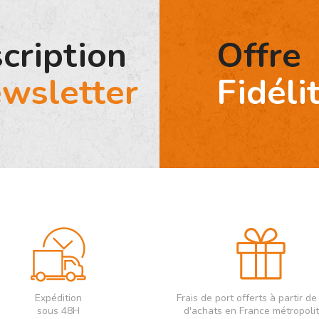
scription
Offre
wsletter
Fidéli
Expédition
Frais de port offerts à partir d
sous 48H
d'achats en France métropoli