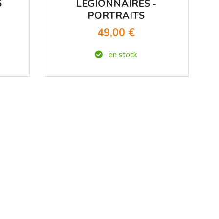
5
LÉGIONNAIRES -
PORTRAITS
E
49,00 €
en stock