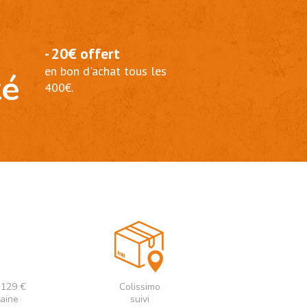
- 20€ offert
en bon d'achat tous les
té
400€.
e 129 €
Colissimo
taine
suivi