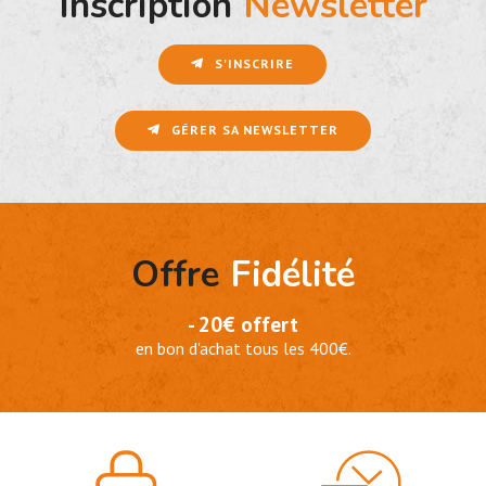
Inscription
Newsletter
S'INSCRIRE
GÉRER SA NEWSLETTER
Offre
Fidélité
- 20€ offert
en bon d'achat tous les 400€.