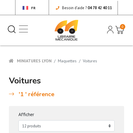
Besoin d’aide ?
04 78 42 40 11
FR
0
MINIATURES LYON
Maquettes
Voitures
Voitures
'1 ' référence
Afficher