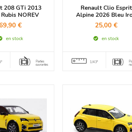
t 208 GTi 2013
Renault Clio Esprit
 Rubis NOREV
Alpine 2026 Bleu Ir
1/18
NOREV 1/43
69,90 €
25,00 €
en stock
en stock
Parties
Pa
8°
1/43°
ouvrantes
no