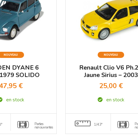
NOUVEAU
NOUVEAU
OEN DYANE 6
Renault Clio V6 Ph.2
 1979 SOLIDO
Jaune Sirius – 2003
1/18°
SOLIDO 1/43
47,95 €
25,00 €
en stock
en stock
Parties
Pa
8°
1/43°
non ouvrantes
no