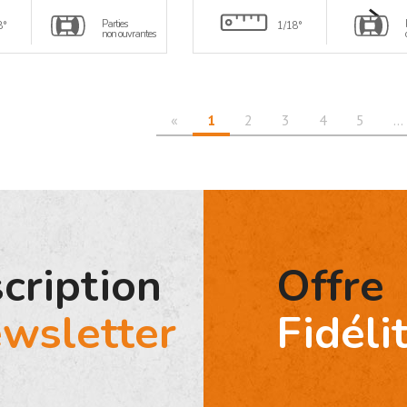
Parties
8°
1/18°
non ouvrantes
«
1
2
3
4
5
…
scription
Offre
wsletter
Fidéli