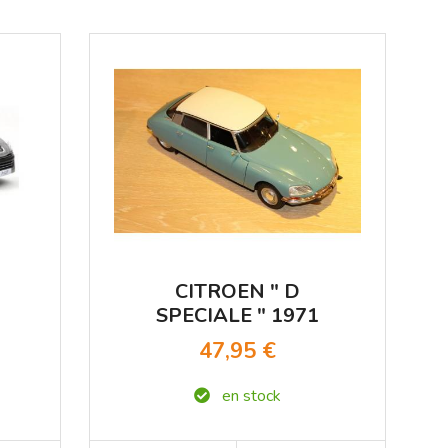
0
CITROEN " D
SPECIALE " 1971
BLEU SOLIDO 1/18°
47,95 €
en stock