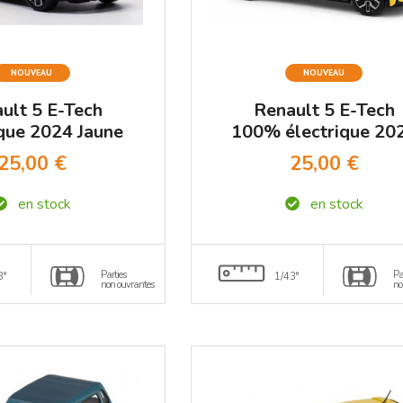
NOUVEAU
NOUVEAU
ult 5 E-Tech
Renault 5 E-Tech
ique 2024 Jaune
100% électrique 20
t Noir NOREV
Jaune Pop NOREV
25,00 €
25,00 €
1/43
1/43
en stock
en stock
Parties
Pa
3°
1/43°
non ouvrantes
no