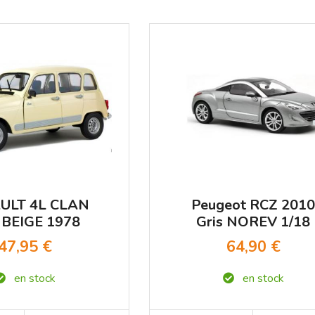
ULT 4L CLAN
Peugeot RCZ 201
 BEIGE 1978
Gris NOREV 1/18
LIDO 1/18°
47,95 €
64,90 €
en stock
en stock