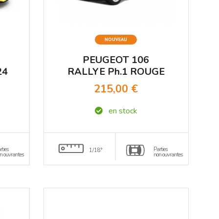
NOUVEAU
PEUGEOT 106
24
RALLYE Ph.1 ROUGE
OTTOMOBILE 1/12°
215,00 €
en stock
rties
Parties
1/18°
n ouvrantes
non ouvrantes