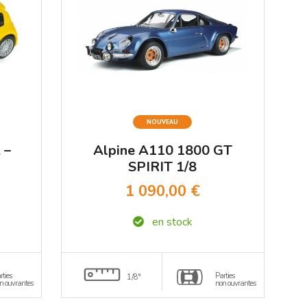
NOUVEAU
 –
Alpine A110 1800 GT
SPIRIT 1/8
1 090,00 €
en stock
rties
Parties
1/8°
n ouvrantes
non ouvrantes