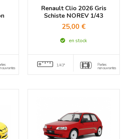
Renault Clio 2026 Gris
on
Schiste NOREV 1/43
25,00 €
en stock
rties
Parties
1/43°
n ouvrantes
non ouvrantes