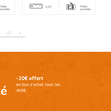
Parties
Parties
1/18°
ouvrantes
ouvrantes
17
»
- 20€ offert
en bon d'achat tous les
té
400€.