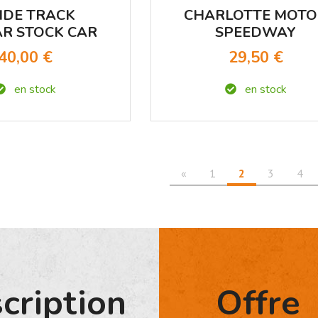
IDE TRACK
CHARLOTTE MOT
R STOCK CAR
SPEEDWAY
RACING
40,00 €
29,50 €
en stock
en stock
«
1
2
3
4
scription
Offre