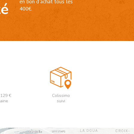
en bon d'achat tous les
té
400€.
e 129 €
Colissimo
taine
suivi