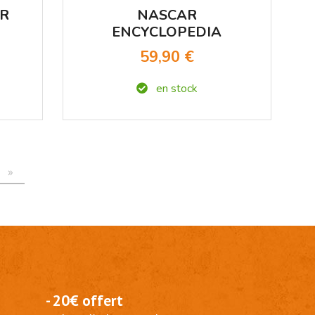
OR
NASCAR
ENCYCLOPEDIA
59,90 €
en stock
»
- 20€ offert